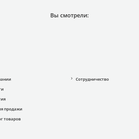
Вы смотрели:
пании
Сотрудничество
ти
тия
ия продажи
ог товаров