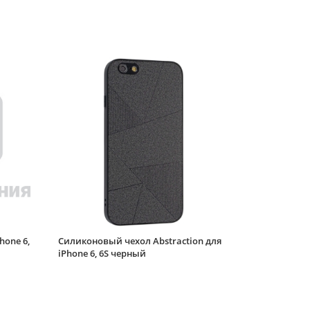
iPhone 6, 6S
Волшебный
единорог
Силиконовый чехол
фиолетовый песок
Brilliant sand для
iPhone 6, 6S Весёлые
коты
Силиконовый чехол
Style wavy для iPhone
6, 6S горчично-
зеленый
Силиконовый чехол
Style wavy для iPhone
6, 6S черный
Силиконовый чехол
Electroplate case для
iPhone 6, 6S розово-
hone 6,
Силиконовый чехол Abstraction для
сиреневый
iPhone 6, 6S черный
Силиконовый чехол
Big wave для iPhone
6, 6S прозрачный
сиреневый