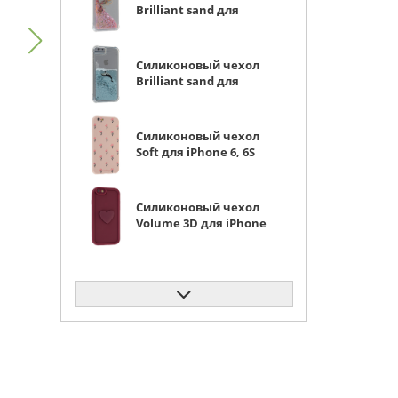
Brilliant sand для
iPhone 6, 6S Золотая
бабочка розовые
сердца
Силиконовый чехол
Brilliant sand для
iPhone 6, 6S Черный
кит
Силиконовый чехол
Soft для iPhone 6, 6S
розовые цветы
Силиконовый чехол
Volume 3D для iPhone
6, 6S вишневый
Силиконовый чехол
Carboniferous для
iPhone 6, 6S синий
Силиконовый чехол
Soft для iPhone 6, 6S
кусь