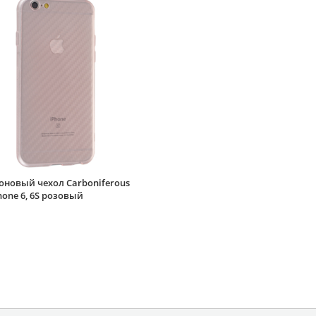
оновый чехол Carboniferous
hone 6, 6S розовый