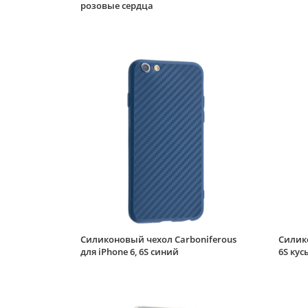
розовые сердца
Силиконовый чехол Carboniferous
Силико
для iPhone 6, 6S синий
6S кус