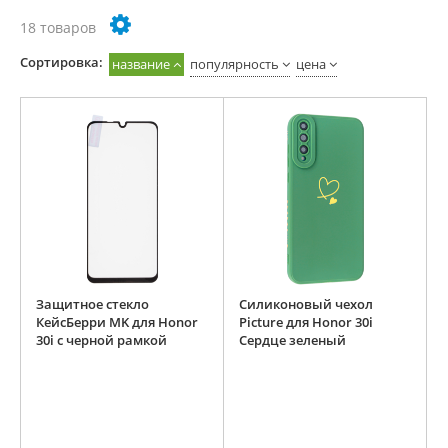
18 товаров
Cортировка:
название
популярность
цена
Защитное стекло
Силиконовый чехол
КейсБерри MK для Honor
Picture для Honor 30i
30i с черной рамкой
Сердце зеленый