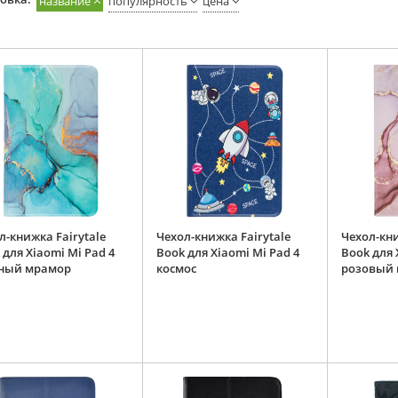
название
популярность
цена
л-книжка Fairytale
Чехол-книжка Fairytale
Чехол-кни
 для Xiaomi Mi Pad 4
Book для Xiaomi Mi Pad 4
Book для 
ный мрамор
космос
розовый