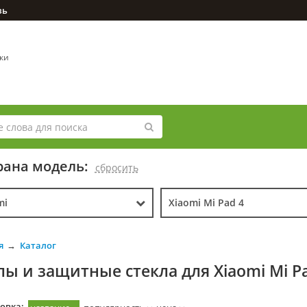
зь
вки
ана модель:
cбросить
mi
Xiaomi Mi Pad 4
я
Каталог
лы и защитные стекла для Xiaomi Mi P
овка: