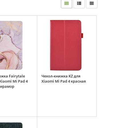
жка Fairytale
Чехол-книжка KZ для
Xiaomi Mi Pad 4
Xiaomi Mi Pad 4 красная
 мрамор