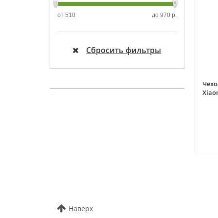
от
510
до
970 р.
Сбросить фильтры
Чехо
Xiao
Наверх