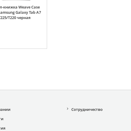
л-книжка Weave Case
Samsung Galaxy Tab A7
T225/T220 черная
пании
Сотрудничество
ти
тия