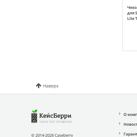
Чехо
для 
Lite 
Наверх
О ком
Новос
Гаран
© 2014-2026 Caseberry