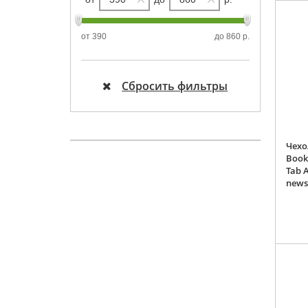
от
390
до
860 р.
Сбросить фильтры
Чехо
Book
Tab A
news