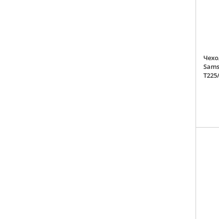
Чехо
Sams
T225