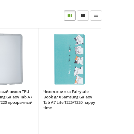
вый чехол TPU
Чехол-книжка Fairytale
ng Galaxy Tab A7
Book для Samsung Galaxy
/T220 прозрачный
Tab A7 Lite T225/T220 happy
time