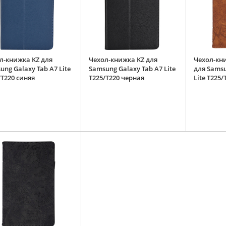
л-книжка KZ для
Чехол-книжка KZ для
Чехол-кн
ung Galaxy Tab A7 Lite
Samsung Galaxy Tab A7 Lite
для Samsu
/T220 синяя
T225/T220 черная
Lite T225