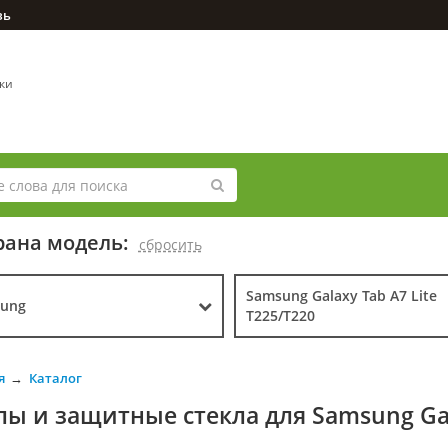
зь
вки
ана модель:
cбросить
Samsung Galaxy Tab A7 Lite
ung
T225/T220
я
Каталог
лы и защитные стекла для Samsung Gala