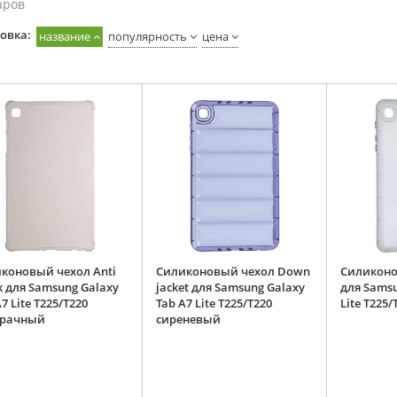
аров
овка:
название
популярность
цена
коновый чехол Anti
Силиконовый чехол Down
Силиконо
k для Samsung Galaxy
jacket для Samsung Galaxy
для Samsu
7 Lite T225/T220
Tab A7 Lite T225/T220
Lite T225
зрачный
сиреневый