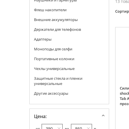
Наушники и гарнитуры
13 тов
Флеш накопители
Cортир
Внешние аккумуляторы
Держатели для телефонов
Адаптеры
Моноподы для селфи
Портативные колонки
Чехлы универсальные
Защитные стекла и пленки
универсальные
Сили
Другие аксессуары
shoc
Tab A
про
Цена:
от
до
р.