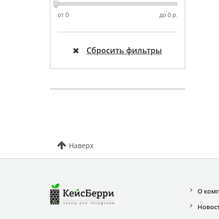
от
0
до
0 р.
Сбросить фильтры
Наверх
О ком
Новос