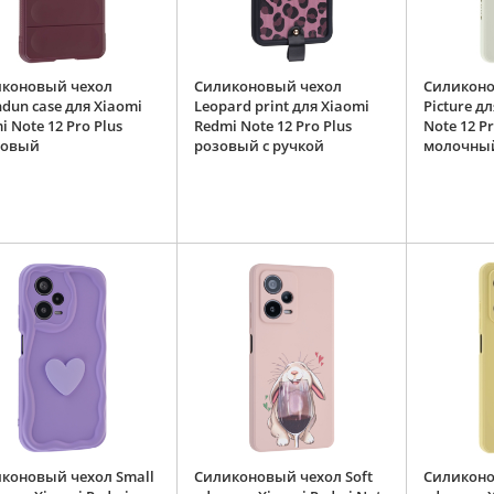
коновый чехол
Силиконовый чехол
Силиконо
dun case для Xiaomi
Leopard print для Xiaomi
Picture д
 Note 12 Pro Plus
Redmi Note 12 Pro Plus
Note 12 P
довый
розовый с ручкой
молочны
коновый чехол Small
Силиконовый чехол Soft
Силиконо