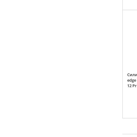
Сили
edge
12 P