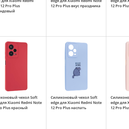
t для Xiaomi Redmi
edge для Xiaomi Redmi Note
edge для 
12 Pro Plus
12 Pro Plus вкус праздника
12 Pro Pl
андовый
коновый чехол Soft
Силиконовый чехол Soft
Силиконо
 для Xiaomi Redmi Note
edge для Xiaomi Redmi Note
edge для 
ro Plus красный
12 Pro Plus наспать
12 Pro Pl