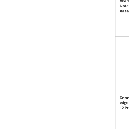
hear
Note 
лав
Сили
edge
12 P