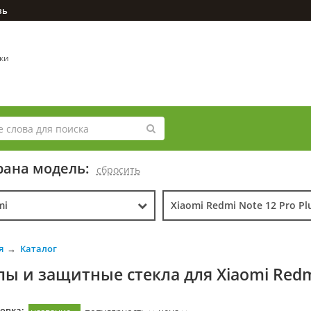
зь
вки
ана модель:
cбросить
mi
Xiaomi Redmi Note 12 Pro Pl
я
Каталог
лы и защитные стекла для Xiaomi Redmi
овка: