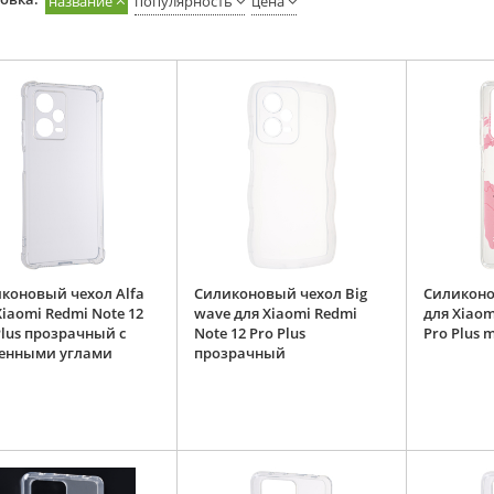
название
популярность
цена
коновый чехол Alfa
Силиконовый чехол Big
Силиконо
Xiaomi Redmi Note 12
wave для Xiaomi Redmi
для Xiaom
Plus прозрачный с
Note 12 Pro Plus
Pro Plus 
енными углами
прозрачный