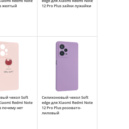
Xiaomi Redmi Note
edge для Xiaomi Redmi Note
us желтый
12 Pro Plus зайки лужайки
вый чехол Soft
Силиконовый чехол Soft
Xiaomi Redmi Note
edge для Xiaomi Redmi Note
us почему нет
12 Pro Plus розовато-
лиловый