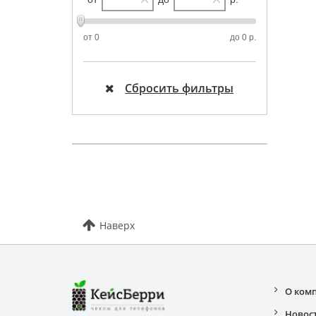
от
0
до
0 р.
Сбросить фильтры
Наверх
О ком
Новос