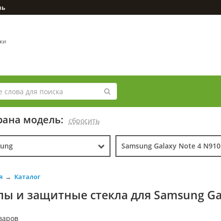
зь
вки
ана модель:
cбросить
ung
Samsung Galaxy Note 4 N91
я
Каталог
лы и защитные стекла для Samsung Gal
варов