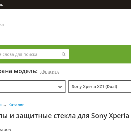
зь
вки
ана модель:
cбросить
Sony Xperia XZ1 (Dual)
я
Каталог
лы и защитные стекла для Sony Xperia 
варов