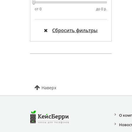
от
0
до
0 р.
Сбросить фильтры
Наверх
О ком
Новос