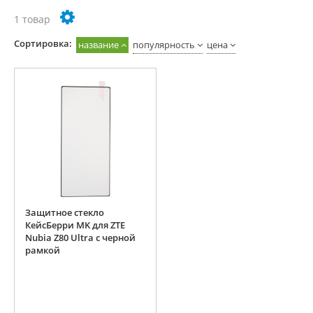
1 товар
Cортировка:
название
популярность
цена
Защитное стекло
КейсБерри MK для ZTE
Nubia Z80 Ultra с черной
рамкой