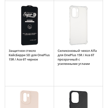
Защитное стекло
Силиконовый чехол Alfa
КейсБерри SD для OnePlus
для OnePlus 15R / Ace 6T
15R / Ace 6T черное
прозрачный с
усиленными углами