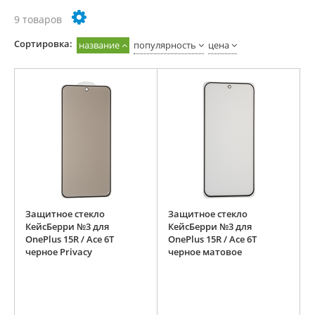
9 товаров
Cортировка:
название
популярность
цена
Защитное стекло
Защитное стекло
КейсБерри №3 для
КейсБерри №3 для
OnePlus 15R / Ace 6T
OnePlus 15R / Ace 6T
черное Privacy
черное матовое