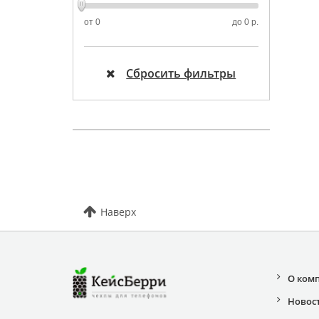
от
0
до
0 р.
Сбросить фильтры
Наверх
О ком
Новос