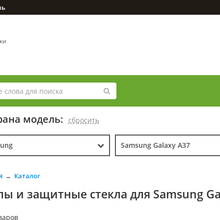
зь
вки
ана модель:
cбросить
ung
Samsung Galaxy A37
я
Каталог
лы и защитные стекла для Samsung Ga
варов