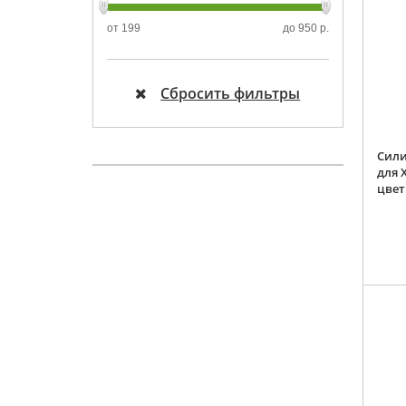
от
199
до
950 р.
Сбросить фильтры
Сили
для 
цве