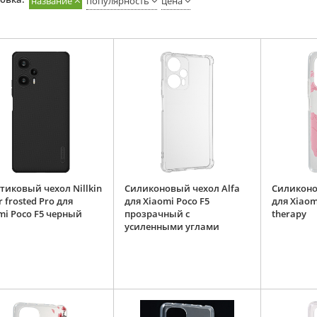
название
популярность
цена
тиковый чехол Nillkin
Силиконовый чехол Alfa
Силиконо
 frosted Pro для
для Xiaomi Poco F5
для Xiaom
mi Poco F5 черный
прозрачный с
therapy
усиленными углами