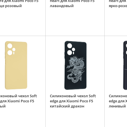
re для Xiaomi Poco F5
heart для Xiaomi Poco F5
heart для
це розовый
лавандовый
ярко-роз
коновый чехол Soft
Силиконовый чехол Soft
Силиконо
 для Xiaomi Poco F5
edge для Xiaomi Poco F5
edge для 
тый
китайский дракон
ленивый 