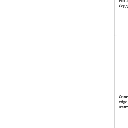
Pictu
Серд
Сили
edge
жел