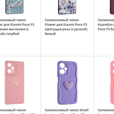
коновый чехол
Силиконовый чехол
Силиконо
er для Xiaomi Poco F5
Flower для Xiaomi Poco F5
Huandun c
ение магнолии (с
Цветущая роза (с ручкой)
Poco F5 
ой) голубой
белый
коновый чехол
Силиконовый чехол Small
Силиконо