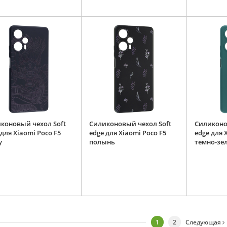
коновый чехол Soft
Силиконовый чехол Soft
Силиконо
 для Xiaomi Poco F5
edge для Xiaomi Poco F5
edge для 
у
полынь
темно-зе
1
2
Следующая