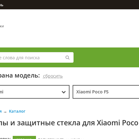
зь
вки
ана модель:
cбросить
mi
Xiaomi Poco F5
я
Каталог
лы и защитные стекла для Xiaomi Poco
овка: