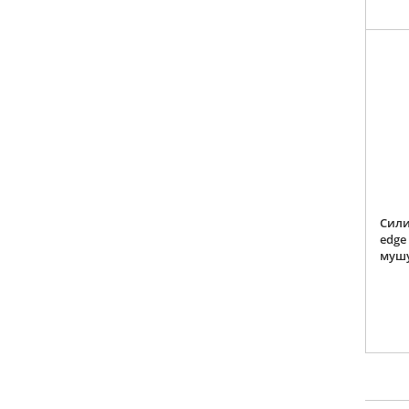
Сили
edge
муш