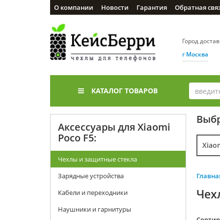
О компании
Новости
Гарантия
Обратная свя
Город доста
г Москва
КАТАЛОГ ТОВАРОВ
Выбр
Аксессуары для Xiaomi
Poco F5:
Xiao
Чехлы и защитные стекла
Зарядные устройства
Главна
Чех
Кабели и переходники
Наушники и гарнитуры
Cортир