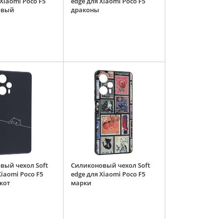
 Xiaomi Poco F5
edge для Xiaomi Poco F5
овый
драконы
вый чехол Soft
Силиконовый чехол Soft
Xiaomi Poco F5
edge для Xiaomi Poco F5
кот
марки