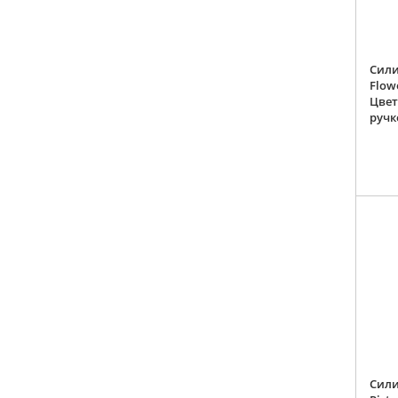
Сили
Flow
Цвет
ручк
Сили