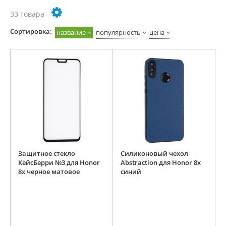
33 товара
Cортировка:
название
популярность
цена
Защитное стекло
Силиконовый чехол
КейсБерри №3 для Honor
Abstraction для Honor 8x
8x черное матовое
синий