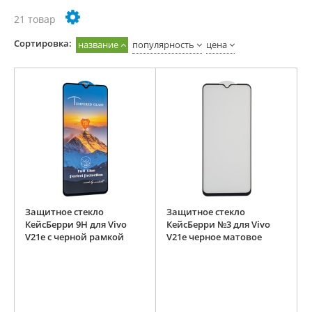
21 товар
Cортировка:
название
популярность
цена
Защитное стекло
Защитное стекло
КейсБерри 9H для Vivo
КейсБерри №3 для Vivo
V21e с черной рамкой
V21e черное матовое