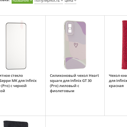
название
популярность
цена
тное стекло
Силиконовый чехол Heart
Чехол-кн
Берри MK для Infinix
square для Infinix GT 30
для Infini
 (Pro) c черной
(Pro) лиловый с
красная
кой
фиолетовым