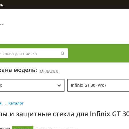
зь
вки
ана модель:
cбросить
ix
Infinix GT 30 (Pro)
я
Каталог
ы и защитные стекла для Infinix GT 30
овка: