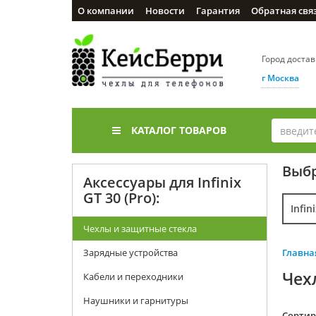
О компании
Новости
Гарантия
Обратная свя
Город доста
г Москва
КАТАЛОГ ТОВАРОВ
Выбр
Аксессуары для Infinix
GT 30 (Pro):
Infin
Чехлы и защитные стекла
Зарядные устройства
Главна
Чехл
Кабели и переходники
Наушники и гарнитуры
Cортир