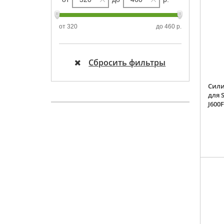
от
320
до
460 р.
Сбросить фильтры
Сили
для 
J600