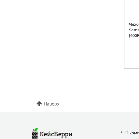
Чехо
Sams
J600F
Наверх
О ком