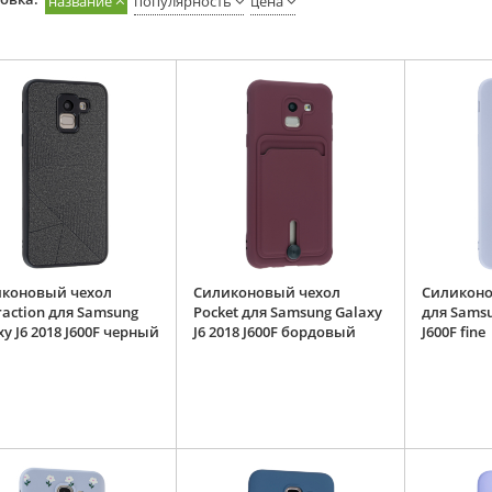
название
популярность
цена
коновый чехол
Силиконовый чехол
Силиконо
raction для Samsung
Pocket для Samsung Galaxy
для Samsu
xy J6 2018 J600F черный
J6 2018 J600F бордовый
J600F fine