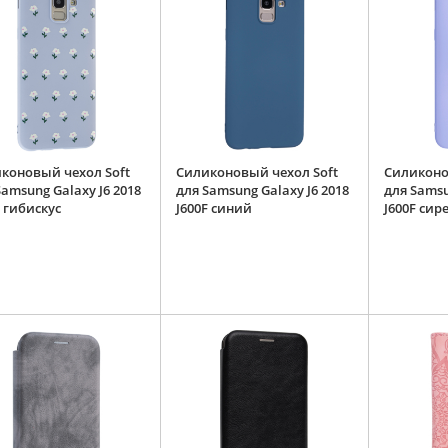
коновый чехол Soft
Силиконовый чехол Soft
Силиконо
Samsung Galaxy J6 2018
для Samsung Galaxy J6 2018
для Samsu
F гибискус
J600F синий
J600F си