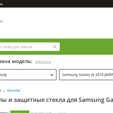
зь
вки
ана модель:
cбросить
ung
Samsung Galaxy J6 2018 J600
я
Каталог
лы и защитные стекла для Samsung Gala
овка: