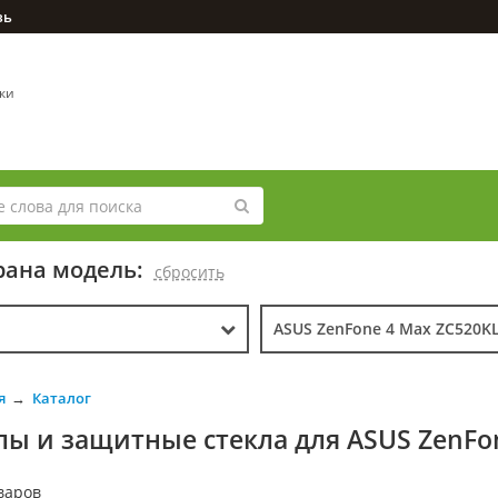
зь
вки
ана модель:
cбросить
ASUS ZenFone 4 Max ZC520K
я
Каталог
лы и защитные стекла для ASUS ZenFo
варов