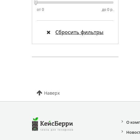
от
0
до
0 р.
Сбросить фильтры
Наверх
О ком
Новос