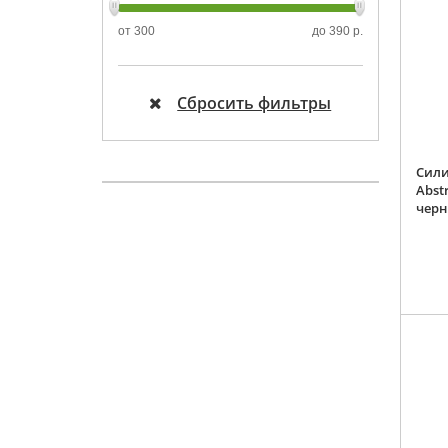
от
300
до
390 р.
Сбросить фильтры
Сили
Abst
чер