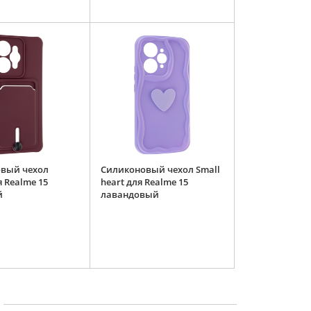
вый чехол
Силиконовый чехол Small
я Realme 15
heart для Realme 15
й
лавандовый