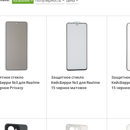
название
популярность
цена
тное стекло
Защитное стекло
Защитное
Берри №3 для Realme
КейсБерри №3 для Realme
КейсБерр
ерное Privacy
15 черное матовое
15 черное