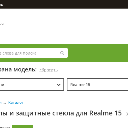
зь
вки
ана модель:
cбросить
me
Realme 15
я
Каталог
лы и защитные стекла для Realme 15
3
овка: