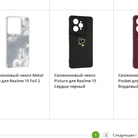
коновый чехол Metal
Силиконовый чехол
Силиконо
 для Realme 15 Foil 2
Picture для Realme 15
Pocket дл
Сердце черный
бордовы
1
2
Следующая