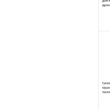
для 
драк
Сили
squa
лило