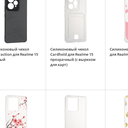
коновый чехол
Силиконовый чехол
Силиконо
raction для Realme 15
Cardhold для Realme 15
для Realm
ный
прозрачный (с вырезом
для карт)