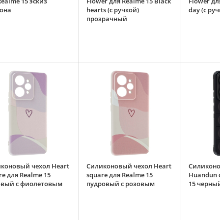
Realme 15 эскиз
Flower для Realme 15 Black
Flower дл
она
hearts (с ручкой)
day (с ру
прозрачный
коновый чехол Heart
Силиконовый чехол Heart
Силиконо
re для Realme 15
square для Realme 15
Huandun 
вый с фиолетовым
пудровый с розовым
15 черны