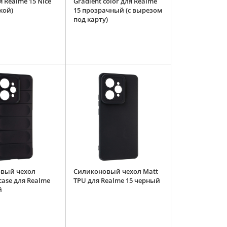
я Realme 15 Nice
Gradient color для Realme
чкой)
15 прозрачный (с вырезом
под карту)
вый чехол
Силиконовый чехол Matt
case для Realme
TPU для Realme 15 черный
й